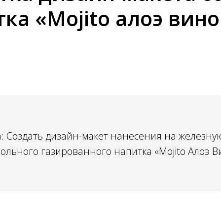
ка «Mojito алоэ вин
: Создать дизайн-макет нанесения на железну
гольного газированного напитка «Mojito Алоэ В