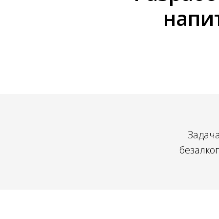
напит
Задача
безалко