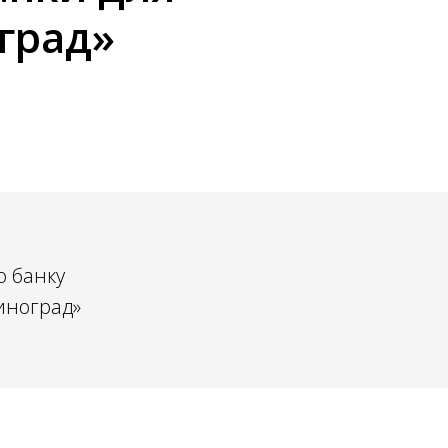
оград»
ю банку
иноград»